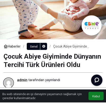
Haberler
Çocuk Abiye Giyiminde
Genel
Dünyanın Tercihi Türk Ürünleri
Oldu
Çocuk Abiye Giyiminde Dünyanın
Tercihi Türk Ürünleri Oldu
admin
tarafından yayınlandı
152
Bu web sitesinde en iyi deneyimi yaşamanızı sağlamak için
Kabul
Lonca Medya
Youtube
Anasayfa
çerezler kullanılmaktadır.