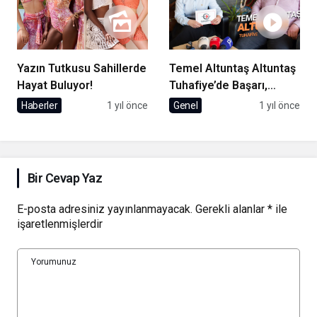
Yazın Tutkusu Sahillerde
Temel Altuntaş Altuntaş
Hayat Buluyor!
Tuhafiye’de Başarı,
Çıraklıktan Zirveye
Haberler
1 yıl önce
Genel
1 yıl önce
Uzanan Bir Hikaye
Bir Cevap Yaz
E-posta adresiniz yayınlanmayacak.
Gerekli alanlar
*
ile
işaretlenmişlerdir
Yorumunuz