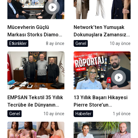
Mücevherin Güçlü
Network’ten Yumuşak
Markası Storks Diamond
Dokunuşlara Zamansız
Beylikdüzü’nde Açıldı
Şıklık
Etkinlikler
8 ay önce
Genel
10 ay önce
EMPSAN Tekstil 35 Yıllık
13 Yıllık Başarı Hikayesi
Tecrübe ile Dünyanın
Pierre Store’un
Markalarına Üretim
Kurucusu İbrahim
Genel
10 ay önce
Haberler
1 yıl önce
Yapıyor
Karataş ile Röportaj