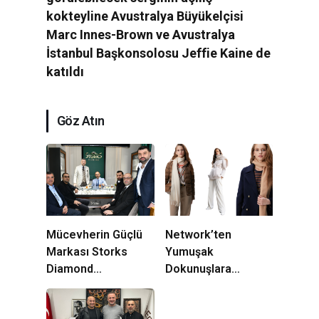
kokteyline Avustralya Büyükelçisi
Marc Innes-Brown ve Avustralya
İstanbul Başkonsolosu Jeffie Kaine de
katıldı
Göz Atın
Mücevherin Güçlü
Network’ten
Markası Storks
Yumuşak
Diamond
Dokunuşlara
Beylikdüzü’nde
Zamansız Şıklık
Açıldı