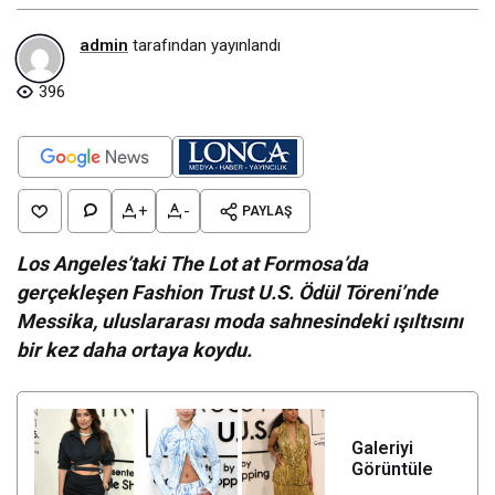
admin
tarafından yayınlandı
396
+
-
PAYLAŞ
Los Angeles’taki The Lot at Formosa’da
gerçekleşen Fashion Trust U.S. Ödül Töreni’nde
Messika, uluslararası moda sahnesindeki ışıltısını
bir kez daha ortaya koydu.
Galeriyi
+
Görüntüle