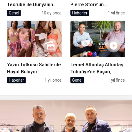
Tecrübe ile Dünyanın
Pierre Store’un
Markalarına Üretim
Kurucusu İbrahim
Genel
10 ay önce
Haberler
1 yıl önce
Yapıyor
Karataş ile Röportaj
Yazın Tutkusu Sahillerde
Temel Altuntaş Altuntaş
Hayat Buluyor!
Tuhafiye’de Başarı,
Çıraklıktan Zirveye
Haberler
1 yıl önce
Genel
1 yıl önce
Uzanan Bir Hikaye