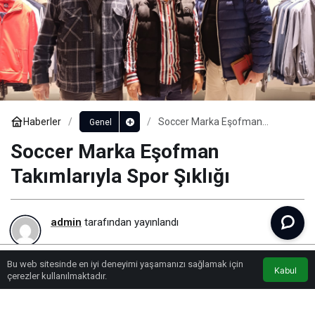
Haberler
Soccer Marka Eşofman
Genel
Takımlarıyla Spor Şıklığı
Soccer Marka Eşofman
Takımlarıyla Spor Şıklığı
admin
tarafından yayınlandı
556
Bu web sitesinde en iyi deneyimi yaşamanızı sağlamak için
Kabul
Lonca Medya
Youtube
Anasayfa
çerezler kullanılmaktadır.