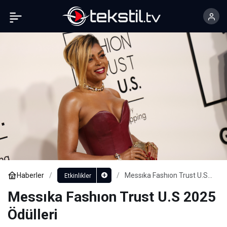
Soccer Marka Eşofman Takımlarıyla Spor
Şıklığı
Paylaş
Yorum Yap
Haberler
Messıka Fashıon Trust U.S
Etkinlikler
2025 Ödülleri
Messıka Fashıon Trust U.S 2025
Ödülleri