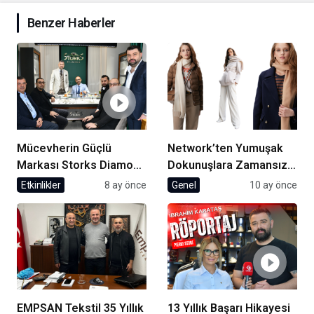
Benzer Haberler
Mücevherin Güçlü
Network’ten Yumuşak
Markası Storks Diamond
Dokunuşlara Zamansız
Beylikdüzü’nde Açıldı
Şıklık
Etkinlikler
8 ay önce
Genel
10 ay önce
EMPSAN Tekstil 35 Yıllık
13 Yıllık Başarı Hikayesi