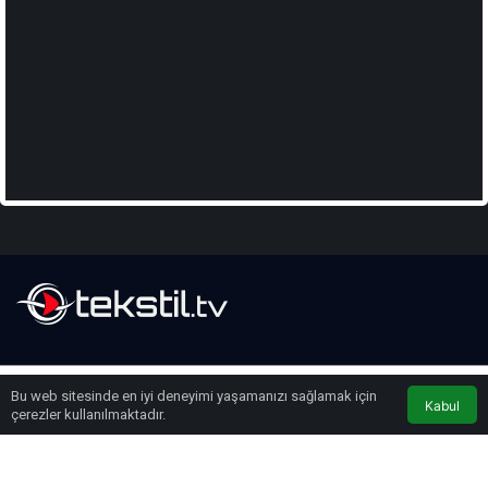
BÜLTENIMIZE KATILIN
Bu web sitesinde en iyi deneyimi yaşamanızı sağlamak için
Kabul
Lonca Medya
Youtube
Anasayfa
çerezler kullanılmaktadır.
ABONE OL
Hemen ücretsiz üye olun ve yeni güncellemelerden haberdar olan ilk kişi