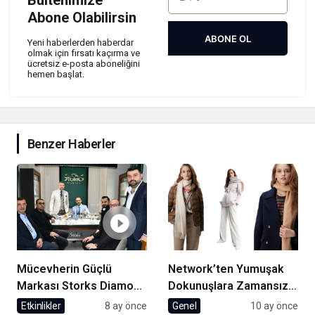
Abone Olabilirsin
ABONE OL
Yeni haberlerden haberdar
olmak için fırsatı kaçırma ve
ücretsiz e-posta aboneliğini
hemen başlat.
Benzer Haberler
Mücevherin Güçlü
Network’ten Yumuşak
Markası Storks Diamond
Dokunuşlara Zamansız
Beylikdüzü’nde Açıldı
Şıklık
Etkinlikler
8 ay önce
Genel
10 ay önce