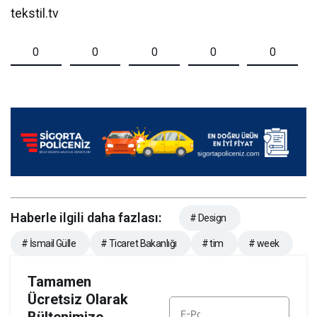
tekstil.tv
0
0
0
0
0
Haberle ilgili daha fazlası:
# Design
# İsmail Gülle
# Ticaret Bakanlığı
# tim
# week
Tamamen
Ücretsiz Olarak
Bültenimize