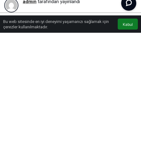
admin
tarafından yayınlandı
143
Bu web sitesinde en iyi deneyimi yaşamanızı sağlamak için
Kabul
Lonca Medya
Youtube
Anasayfa
çerezler kullanılmaktadır.
PAYLAŞ
İç giyim devi Penti, bu yıl Türkiye’nin En Cool
Markası seçildi.
Marketing Türkiye ve Roamler Türkiye iş birliğiyle bu
yıl beşincisi gerçekleştirilen “Cool Ma
rkalar
Araştırması”, Türk tüketicilerinin en cool bulduğu
markaları belirledi. Türkiye’nin lider çok kategorili iç
giyim moda perakende markası Penti, İç Giyim
markası kategorisinin En Cool Markası seçildi. İkinci
kez bu ödüle hak kazanan Penti, bu kategorideki lider