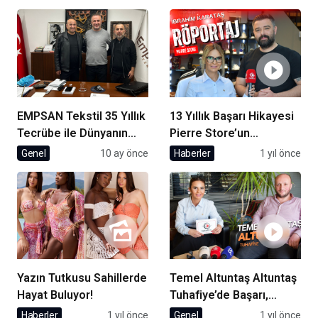
EMPSAN Tekstil 35 Yıllık
13 Yıllık Başarı Hikayesi
Tecrübe ile Dünyanın
Pierre Store’un
Markalarına Üretim
Kurucusu İbrahim
Genel
10 ay önce
Haberler
1 yıl önce
Yapıyor
Karataş ile Röportaj
Yazın Tutkusu Sahillerde
Temel Altuntaş Altuntaş
Hayat Buluyor!
Tuhafiye’de Başarı,
Çıraklıktan Zirveye
Haberler
1 yıl önce
Genel
1 yıl önce