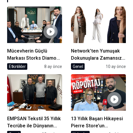
Mücevherin Güçlü
Network’ten Yumuşak
Markası Storks Diamond
Dokunuşlara Zamansız
Beylikdüzü’nde Açıldı
Şıklık
Etkinlikler
8 ay önce
Genel
10 ay önce
EMPSAN Tekstil 35 Yıllık
13 Yıllık Başarı Hikayesi
Tecrübe ile Dünyanın
Pierre Store’un
Markalarına Üretim
Kurucusu İbrahim