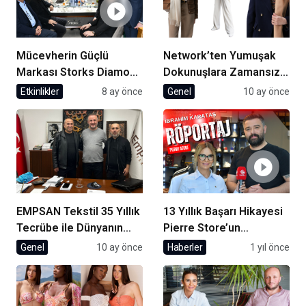
Mücevherin Güçlü
Network’ten Yumuşak
Markası Storks Diamond
Dokunuşlara Zamansız
Beylikdüzü’nde Açıldı
Şıklık
Etkinlikler
8 ay önce
Genel
10 ay önce
EMPSAN Tekstil 35 Yıllık
13 Yıllık Başarı Hikayesi
Tecrübe ile Dünyanın
Pierre Store’un
Markalarına Üretim
Kurucusu İbrahim
Genel
10 ay önce
Haberler
1 yıl önce
Yapıyor
Karataş ile Röportaj