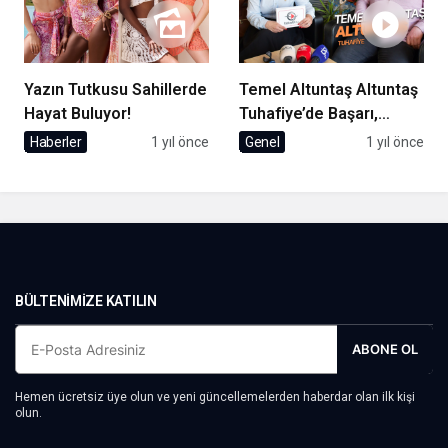
Yazın Tutkusu Sahillerde
Temel Altuntaş Altuntaş
Hayat Buluyor!
Tuhafiye’de Başarı,
Çıraklıktan Zirveye
Haberler
1 yıl önce
Genel
1 yıl önce
Uzanan Bir Hikaye
BÜLTENIMIZE KATILIN
ABONE OL
Hemen ücretsiz üye olun ve yeni güncellemelerden haberdar olan ilk kişi
olun.