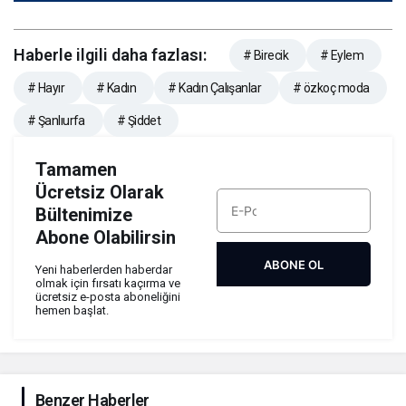
Haberle ilgili daha fazlası:
# Birecik
# Eylem
# Hayır
# Kadın
# Kadın Çalışanlar
# özkoç moda
# Şanlıurfa
# Şiddet
Tamamen
Ücretsiz Olarak
Bültenimize
Abone Olabilirsin
ABONE OL
Yeni haberlerden haberdar
olmak için fırsatı kaçırma ve
ücretsiz e-posta aboneliğini
hemen başlat.
Benzer Haberler