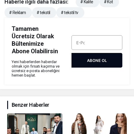
Haberle ilgili daha fazlası:
# Kalite
# Kot
# Reklam
# tekstil
# tekstil tv
Tamamen
Ücretsiz Olarak
Bültenimize
Abone Olabilirsin
ABONE OL
Yeni haberlerden haberdar
olmak için fırsatı kaçırma ve
ücretsiz e-posta aboneliğini
hemen başlat.
Benzer Haberler