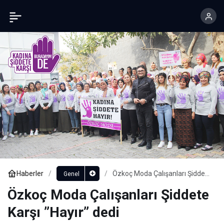
Türk Kotunun Kalitesi Rakamlara Yansıdı
Paylaş
Yorum Yap
Haberler
Özkoç Moda Çalışanları Şiddete
Genel
Karşı ”Hayır” dedi
Özkoç Moda Çalışanları Şiddete
Karşı ”Hayır” dedi