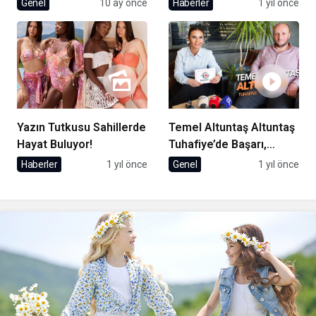
Genel
10 ay önce
Haberler
1 yıl önce
Yapıyor
Karataş ile Röportaj
Yazın Tutkusu Sahillerde
Temel Altuntaş Altuntaş
Hayat Buluyor!
Tuhafiye’de Başarı,
Çıraklıktan Zirveye
Haberler
1 yıl önce
Genel
1 yıl önce
Uzanan Bir Hikaye